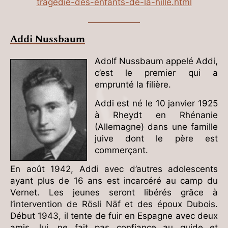
tragedie-des-enfants-de-la-hille.html
Addi Nussbaum
Adolf Nussbaum appelé Addi,
c’est le premier qui a
emprunté la filière.
Addi est né le 10 janvier 1925
à Rheydt en Rhénanie
(Allemagne) dans une famille
juive dont le père est
commerçant.
En août 1942, Addi avec d’autres adolescents
ayant plus de 16 ans est incarcéré au camp du
Vernet. Les jeunes seront libérés grâce à
l’intervention de Rösli Näf et des époux Dubois.
Début 1943, il tente de fuir en Espagne avec deux
amis, lui, ne fait pas confiance au guide et