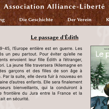
Association
Alliance-Liberté
ng
Die Geschichte
Der Verein
K
Le passage d'Édith
-45, l’Europe entière est en guerre. Les
és un peu partout. Pour éviter qu’elle ne
nts envoient leur fille Édith a l’étranger,
bri. La jeune fille traversera l’Allemagne en
 des garçons et des filles de son âge à
. Par la suite, elle devra fuir à nouveau en
ine d’autres enfants. Elle sera finalement
eurs bienveillants, qui la conduiront à
e frontière du Jura entre la France et la
tait en sécurité.