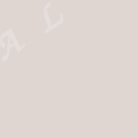
on
Alliance-Liberté
Sit
e
Rechtlich
-des-Bois