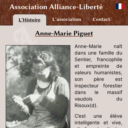
Association
Alliance-Liberté
L’association
Contact
L’Histoire
Anne-Marie Piguet
Anne-Marie naît
dans une famille du
Sentier, francophile
et empreinte de
valeurs humanistes,
son père est
inspecteur forestier
dans le massif
vaudois du
Risoux(d).
C’est une élève
intelligente et vive,