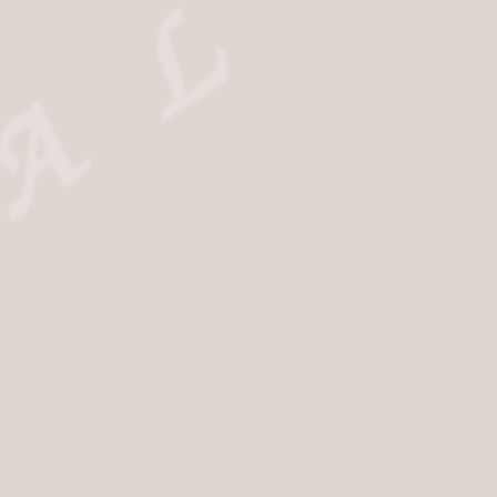
on
Alliance-Liberté
Plan 
e
Mention
-des-Bois