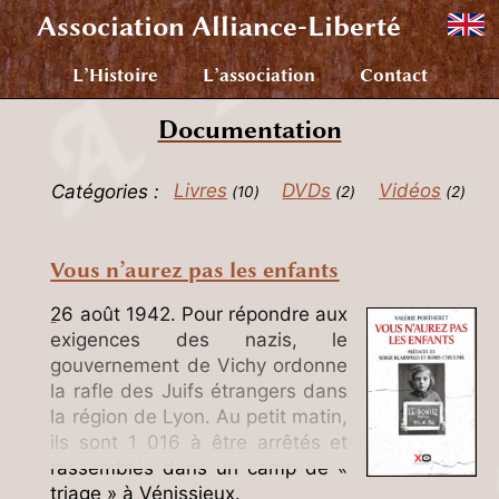
Association
Alliance-Liberté
L’Histoire
L’association
Contact
Documentation
Catégories :
Livres
DVDs
Vidéos
10
2
2
Vous n’aurez pas les enfants
26 août 1942. Pour répondre aux
exigences des nazis, le
gouvernement de Vichy ordonne
la rafle des Juifs étrangers dans
la région de Lyon. Au petit matin,
ils sont 1 016 à être arrêtés et
rassemblés dans un camp de «
triage » à Vénissieux.