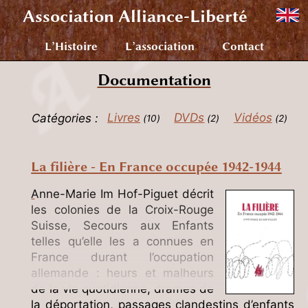
Association
Alliance-Liberté
L’Histoire
L’association
Contact
Documentation
Catégories :
Livres
DVDs
Vidéos
10
2
2
La filière - En France occupée 1942-1944
Anne-Marie Im Hof-Piguet décrit
les colonies de la Croix-Rouge
Suisse, Secours aux Enfants
telles qu’elle les a connues en
France durant l’occupation
allemande : heurs et malheurs
de la vie quotidienne, drames de
la déportation, passages clandestins d’enfants