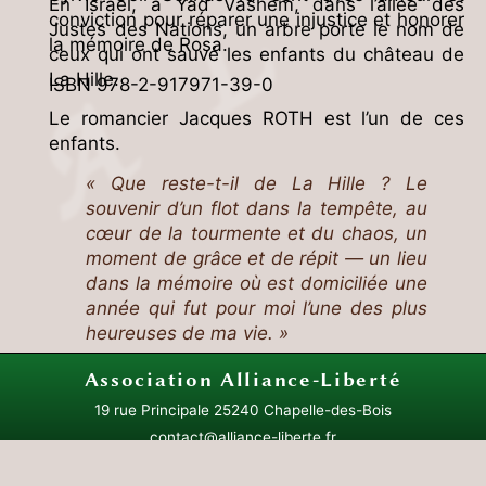
En Israël, à Yad Vashem, dans l’allée des
conviction pour réparer une injustice et honorer
Justes des Nations, un arbre porte le nom de
la mémoire de Rosa.
ceux qui ont sauvé les enfants du château de
La Hille.
ISBN 978-2-917971-39-0
Le romancier Jacques ROTH est l’un de ces
enfants.
« Que reste-t-il de La Hille ? Le
souvenir d’un flot dans la tempête, au
cœur de la tourmente et du chaos, un
moment de grâce et de répit — un lieu
dans la mémoire où est domiciliée une
année qui fut pour moi l’une des plus
heureuses de ma vie. »
Jacques Roth
Association
Alliance-Liberté
19 rue Principale
25240 Chapelle-des-Bois
ISBN 978-2-35270-114-9
contact@alliance-liberte.fr
Plan du site