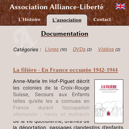
Association
Alliance-Liberté
L’Histoire
Contact
L’association
Documentation
Catégories :
Livres
DVDs
Vidéos
10
2
2
La filière - En France occupée 1942-1944
Anne-Marie Im Hof-Piguet décrit
les colonies de la Croix-Rouge
Suisse, Secours aux Enfants
telles qu’elle les a connues en
France durant l’occupation
allemande : heurs et malheurs
de la vie quotidienne, drames de
la déportation, passages clandestins d’enfants