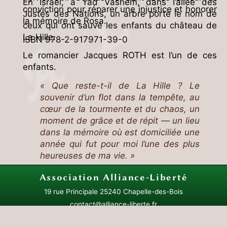
En Israël, à Yad Vashem, dans l’allée des
conviction pour réparer une injustice et honorer
Justes des Nations, un arbre porte le nom de
la mémoire de Rosa.
ceux qui ont sauvé les enfants du château de
La Hille.
ISBN 978-2-917971-39-0
Le romancier Jacques ROTH est l’un de ces
enfants.
« Que reste-t-il de La Hille ? Le
souvenir d’un flot dans la tempête, au
cœur de la tourmente et du chaos, un
moment de grâce et de répit — un lieu
dans la mémoire où est domiciliée une
année qui fut pour moi l’une des plus
heureuses de ma vie. »
Jacques Roth
Association
Alliance-Liberté
19 rue Principale
25240 Chapelle-des-Bois
ISBN 978-2-35270-114-9
contact@alliance-liberte.fr
Plan du site