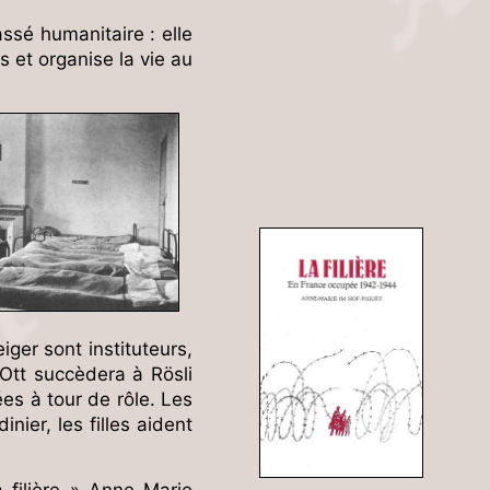
ssé humanitaire : elle
s et organise la vie au
ger sont instituteurs,
Ott succèdera à Rösli
es à tour de rôle. Les
nier, les filles aident
 filière » Anne-Marie