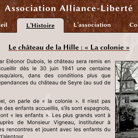
Association
Alliance-Liberté
eil
L’association
Co
L’Histoire
Le château de la Hille : « La colonie »
r Eléonor Dubois, le château sera remis en
cueillir dès le 30 juin 1941 une centaine
jusqu’alors, dans des conditions plus que
dépendances du château de Seyre (au sud de
l, on parle de « la colonie ». Il n’est pas
e des enfants accueillis, s’ils sont espagnols,
 sont « les enfants ». Les plus grands vont à
uprès de Monsieur Vigneau, instituteur à
es rencontres et jouent avec les enfants du
d’alentour.