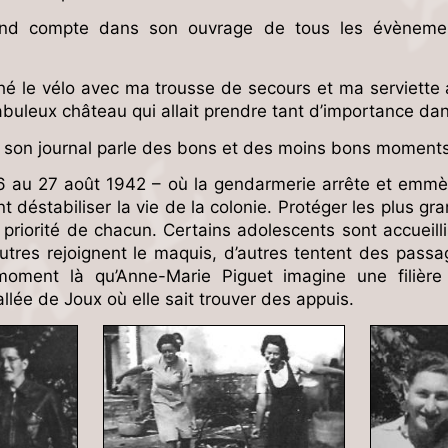
rend compte dans son ouvrage de tous les évènemen
ourché le vélo avec ma trousse de secours et ma serviett
fabuleux château qui allait prendre tant d’importance da
son journal parle des bons et des moins bons moments à
26 au 27 août 1942 – où la gendarmerie arrête et emmè
 déstabiliser la vie de la colonie. Protéger les plus gr
 priorité de chacun. Certains adolescents sont accueil
autres rejoignent le maquis, d’autres tentent des pas
moment là qu’Anne-Marie Piguet imagine une filière 
llée de Joux où elle sait trouver des appuis.