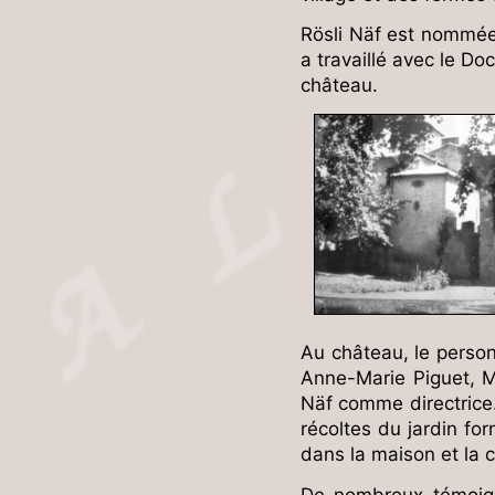
Rösli Näf est nommée d
a travaillé avec le Do
château.
Au château, le person
Anne-Marie Piguet, M
Näf comme directrice. 
récoltes du jardin for
dans la maison et la c
De nombreux témoigna