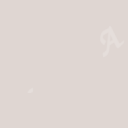
du site
s légales