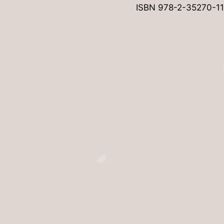
ISBN 978-2-35270-1
Associati
19 rue Principal